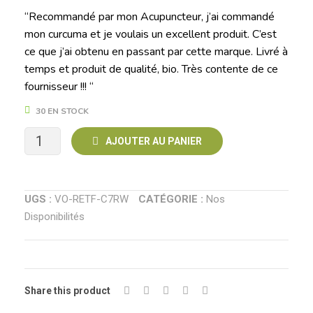
“Recommandé par mon Acupuncteur, j’ai commandé
mon curcuma et je voulais un excellent produit. C’est
ce que j’ai obtenu en passant par cette marque. Livré à
temps et produit de qualité, bio. Très contente de ce
fournisseur !!! “
30 EN STOCK
quantité
AJOUTER AU PANIER
de
Anti-
UGS :
VO-RETF-C7RW
CATÉGORIE :
Nos
Disponibilités
inflammatoire
Share this product